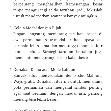
berpeluang menghasilkan kemenangan besar
tanpa mengurangi saldo taruhan. Jadi, fokuslah
untuk mendapatkan scatter sebanyak mungkin.
Kelola Modal dengan Bijak
Jangan langsung memasang taruhan besar di
awal permainan. Atur modal taruhan supaya bisa
bermain lebih lama dan menunggu momen fitur
bonus keluar. Strategi taruhan bertahap juga
membantu mengurangi risiko kalah besar.
Gunakan Demo atau Mode Latihan
Banyak situs menyediakan demo slot Mahjong
Ways gratis. Gunakan fitur ini untuk memahami
pola permainan dan mengenal simbol penting
agar saat bermain dengan modal asli, peluang
menang bisa lebih besar.