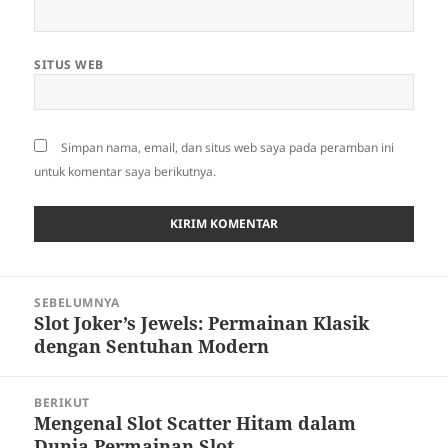
SITUS WEB
Simpan nama, email, dan situs web saya pada peramban ini
untuk komentar saya berikutnya.
Navigasi
SEBELUMNYA
pos
Slot Joker’s Jewels: Permainan Klasik
Pos
dengan Sentuhan Modern
sebelumnya:
BERIKUT
Mengenal Slot Scatter Hitam dalam
Pos
Dunia Permainan Slot
berikutnya: