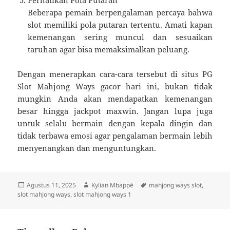
Perhatikan Pola Putaran
Beberapa pemain berpengalaman percaya bahwa
slot memiliki pola putaran tertentu. Amati kapan
kemenangan sering muncul dan sesuaikan
taruhan agar bisa memaksimalkan peluang.
Dengan menerapkan cara-cara tersebut di situs PG
Slot Mahjong Ways gacor hari ini, bukan tidak
mungkin Anda akan mendapatkan kemenangan
besar hingga jackpot maxwin. Jangan lupa juga
untuk selalu bermain dengan kepala dingin dan
tidak terbawa emosi agar pengalaman bermain lebih
menyenangkan dan menguntungkan.
Diposkan
Penulis
Tag
Agustus 11, 2025
Kylian Mbappé
mahjong ways slot
,
pada
slot mahjong ways
,
slot mahjong ways 1