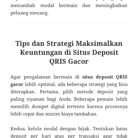
menambah modal bermain dan meningkatkan
peluang menang.
Tips dan Strategi Maksimalkan
Keuntungan di Situs Deposit
QRIS Gacor
Agar pengalaman bermain di
situs deposit QRIS
gacor
lebih optimal, ada beberapa strategi yang bisa
diterapkan. Pertama, pilih metode deposit yang
paling nyaman bagi Anda. Beberapa pemain lebih
memilih dompet digital tertentu karena prosesnya
lebih cepat dan minim biaya tambahan.
Kedua, kelola modal dengan bijak. Tentukan batas
deposit per hari atau per transaksi agar tidak