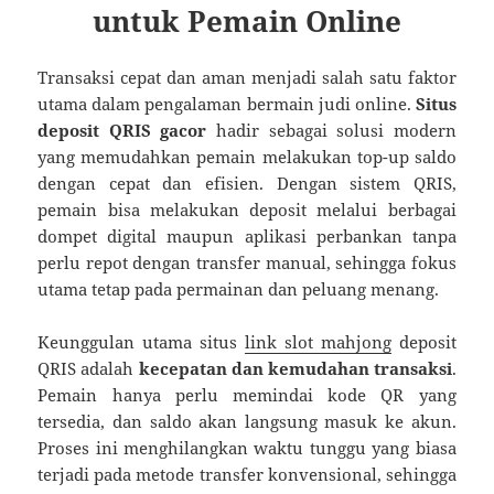
untuk Pemain Online
Transaksi cepat dan aman menjadi salah satu faktor
utama dalam pengalaman bermain judi online.
Situs
deposit QRIS gacor
hadir sebagai solusi modern
yang memudahkan pemain melakukan top-up saldo
dengan cepat dan efisien. Dengan sistem QRIS,
pemain bisa melakukan deposit melalui berbagai
dompet digital maupun aplikasi perbankan tanpa
perlu repot dengan transfer manual, sehingga fokus
utama tetap pada permainan dan peluang menang.
Keunggulan utama situs
link slot mahjong
deposit
QRIS adalah
kecepatan dan kemudahan transaksi
.
Pemain hanya perlu memindai kode QR yang
tersedia, dan saldo akan langsung masuk ke akun.
Proses ini menghilangkan waktu tunggu yang biasa
terjadi pada metode transfer konvensional, sehingga