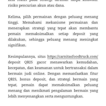
risiko pencurian akun atau dana.
Kelima, pilih permainan dengan peluang menang
tinggi. Memahami mekanisme permainan dan
menerapkan strategi yang tepat akan membantu
pemain memaksimalkan setiap deposit yang
dilakukan, sehingga peluang menang meningkat
signifikan.
Kesimpulannya, situs
https://carnitasfoodtruck.com/
deposit QRIS gacor menawarkan kemudahan,
kecepatan, dan keamanan untuk bertransaksi dalam
bermain judi online. Dengan memanfaatkan fitur
QRIS, bonus deposit, dan strategi bermain yang
tepat, pemain dapat memaksimalkan peluang
menang dan menikmati pengalaman bermain yang
lebih menyenangkan serta menguntungkan.