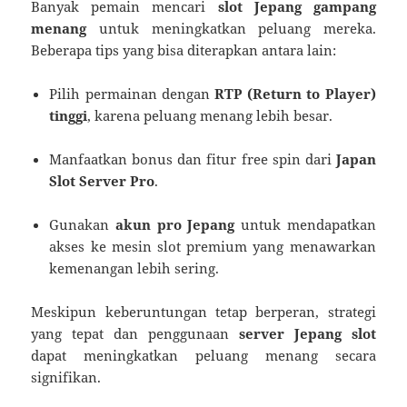
Banyak pemain mencari
slot Jepang gampang
menang
untuk meningkatkan peluang mereka.
Beberapa tips yang bisa diterapkan antara lain:
Pilih permainan dengan
RTP (Return to Player)
tinggi
, karena peluang menang lebih besar.
Manfaatkan bonus dan fitur free spin dari
Japan
Slot Server Pro
.
Gunakan
akun pro Jepang
untuk mendapatkan
akses ke mesin slot premium yang menawarkan
kemenangan lebih sering.
Meskipun keberuntungan tetap berperan, strategi
yang tepat dan penggunaan
server Jepang slot
dapat meningkatkan peluang menang secara
signifikan.