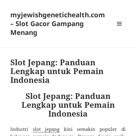
myjewishgenetichealth.com
– Slot Gacor Gampang
Menang
MENU
DAN
WIDGET
Slot Jepang: Panduan
Lengkap untuk Pemain
Indonesia
Slot Jepang: Panduan
Lengkap untuk Pemain
Indonesia
Industri
slot jepang
kini semakin populer di