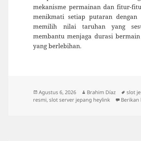
mekanisme permainan dan fitur-fitu
menikmati setiap putaran dengan le
memilih nilai taruhan yang se
membantu menjaga durasi bermain 
yang berlebihan.
Diposkan
Penulis
Tag
Agustus 6, 2026
Brahim Díaz
slot 
pada
resmi
,
slot server jepang heylink
Berikan