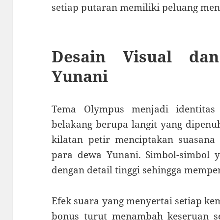
setiap putaran memiliki peluang men
Desain Visual da
Yunani
Tema Olympus menjadi identitas
belakang berupa langit yang dipenuh
kilatan petir menciptakan suasana
para dewa Yunani. Simbol-simbol y
dengan detail tinggi sehingga mempe
Efek suara yang menyertai setiap ke
bonus turut menambah keseruan s