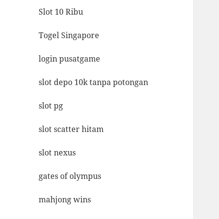
Slot 10 Ribu
Togel Singapore
login pusatgame
slot depo 10k tanpa potongan
slot pg
slot scatter hitam
slot nexus
gates of olympus
mahjong wins