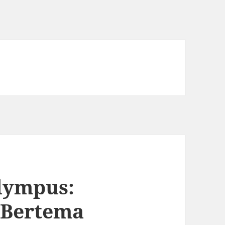
Olympus:
 Bertema