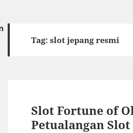
m
Tag:
slot jepang resmi
Slot Fortune of 
Petualangan Slot