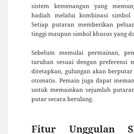
sistem kemenangan yang memun
hadiah melalui kombinasi simbol
Setiap putaran memberikan pelua
tinggi maupun simbol khusus yang da
Sebelum memulai permainan, pem
taruhan sesuai dengan preferensi m
ditetapkan, gulungan akan berputar
otomatis. Pemain juga dapat memanf
untuk memainkan sejumlah putara
putar secara berulang.
Fitur Unggulan S