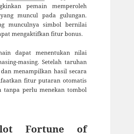
gkinkan pemain memperoleh
 yang muncul pada gulungan.
ng munculnya simbol bernilai
pat mengaktifkan fitur bonus.
ain dapat menentukan nilai
asing-masing. Setelah taruhan
 dan menampilkan hasil secara
aatkan fitur putaran otomatis
n tanpa perlu menekan tombol
lot Fortune of