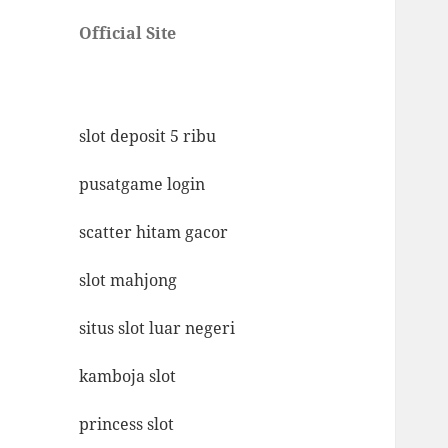
Official Site
slot deposit 5 ribu
pusatgame login
scatter hitam gacor
slot mahjong
situs slot luar negeri
kamboja slot
princess slot