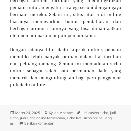
berbagai pilihan taruhan yang memungkinkan
pemain untuk mengatur strategi sesuai dengan gaya
bermain mereka. Selain itu, situs-situs judi online
biasanya menawarkan bonus pendaftaran dan
berbagai promosi lainnya yang bisa dimanfaatkan
oleh pemain baru maupun pemain lama.
Dengan adanya fitur dadu koprok online, pemain
memiliki lebih banyak pilihan dalam hal taruhan
dan peluang menang. Semua ini menjadikan sicbo
online sebagai salah satu permainan dadu yang
menarik dan menguntungkan bagi para penggemar
judi dadu online.
Diposkan
Penulis
Tag
Maret 24, 2025
Kylian Mbappé
judi casino sicbo
,
judi
pada
sicbo
,
judi sicbo online terpercaya
,
sicbo live
,
sicbo online uang
untuk Sicbo Online: Panduan Lengkap Judi Dadu
asli
Berikan komentar