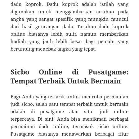
dadu koprok. Dadu koprok adalah istilah yang
digunakan untuk menggambarkan taruhan pada
angka yang sangat spesifik yang mungkin muncul
dari hasil guncangan dadu. Taruhan dadu koprok
online biasanya lebih sulit, namun memberikan
hadiah yang jauh lebih besar bagi pemain yang
beruntung menebak angka yang tepat.
Sicbo Online di Pusatgame:
Tempat Terbaik Untuk Bermain
Bagi Anda yang tertarik untuk mencoba permainan
judi sicbo, salah satu tempat terbaik untuk bermain
adalah di pusatgame atau situs judi online
terpercaya. Di sini, Anda bisa menikmati berbagai
permainan dadu online, termasuk sicbo online.
Pusatgame biasanya menawarkan berbagai fitur