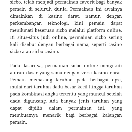
sicbo, telah menjadi permainan favorit bagi banyak
pemain di seluruh dunia. Permainan ini awalnya
dimainkan di kasino darat, namun dengan
perkembangan teknologi, kini pemain dapat
menikmati keseruan sicbo melalui platform online.
Di situs-situs judi online, permainan sicbo sering
kali disebut dengan berbagai nama, seperti casino
sicbo atau sicbo casino.
Pada dasarnya, permainan sicbo online mengikuti
aturan dasar yang sama dengan versi kasino darat.
Pemain memasang taruhan pada berbagai opsi,
mulai dari taruhan dadu besar kecil hingga taruhan
pada kombinasi angka tertentu yang muncul setelah
dadu diguncang. Ada banyak jenis taruhan yang
dapat dipilih dalam permainan ini, yang
membuatnya menarik bagi berbagai kalangan
pemain.