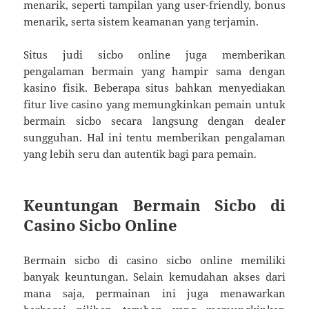
menarik, seperti tampilan yang user-friendly, bonus
menarik, serta sistem keamanan yang terjamin.
Situs judi sicbo online juga memberikan
pengalaman bermain yang hampir sama dengan
kasino fisik. Beberapa situs bahkan menyediakan
fitur live casino yang memungkinkan pemain untuk
bermain sicbo secara langsung dengan dealer
sungguhan. Hal ini tentu memberikan pengalaman
yang lebih seru dan autentik bagi para pemain.
Keuntungan Bermain Sicbo di
Casino Sicbo Online
Bermain sicbo di casino sicbo online memiliki
banyak keuntungan. Selain kemudahan akses dari
mana saja, permainan ini juga menawarkan